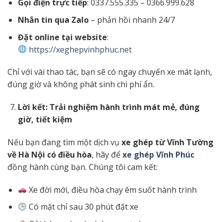
Gọi điện trực tiếp
: 0337.555.335 – 0366.999.628
Nhắn tin qua Zalo
– phản hồi nhanh 24/7
Đặt online tại website
:
https://xeghepvinhphuc.net
Chỉ với vài thao tác, bạn sẽ có ngay chuyến xe mát lạnh,
đúng giờ và không phát sinh chi phí ẩn.
Lời kết: Trải nghiệm hành trình mát mẻ, đúng
giờ, tiết kiệm
Nếu bạn đang tìm một dịch vụ
xe ghép từ Vĩnh Tường
về Hà Nội có điều hòa
, hãy để
xe ghép Vĩnh Phúc
đồng hành cùng bạn. Chúng tôi cam kết:
Xe đời mới, điều hòa chạy êm suốt hành trình
Có mặt chỉ sau 30 phút đặt xe