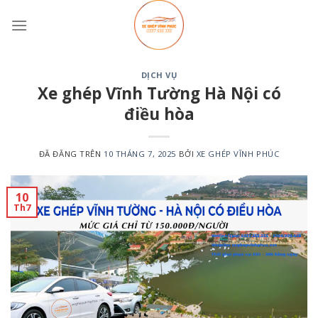
Chuyển
đến
nội
dung
DỊCH VỤ
Xe ghép Vĩnh Tường Hà Nội có
điều hòa
ĐÃ ĐĂNG TRÊN
10 THÁNG 7, 2025
BỞI
XE GHÉP VĨNH PHÚC
10
Th7