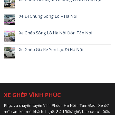
Xe Đi Chung Sông Lô – Hà Nội
Xe Ghép Sông Lô Hà Nội Đón Tận Nơi
Xe Ghép Giá Rẻ Yên Lạc Đi Hà Nội
XE GHÉP VĨNH PHÚC
Phục vụ chuyên tuyến Vĩnh Phúc - Hà Nội - Tam Đảo . Xe đời
mới cam kết mỗi khách 1 ghế. Giá 150k/ ghế, bao xe từ 400k.