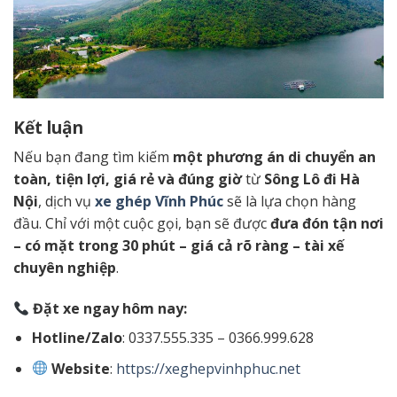
Kết luận
Nếu bạn đang tìm kiếm
một phương án di chuyển an
toàn, tiện lợi, giá rẻ và đúng giờ
từ
Sông Lô đi Hà
Nội
, dịch vụ
xe ghép Vĩnh Phúc
sẽ là lựa chọn hàng
đầu. Chỉ với một cuộc gọi, bạn sẽ được
đưa đón tận nơi
– có mặt trong 30 phút – giá cả rõ ràng – tài xế
chuyên nghiệp
.
Đặt xe ngay hôm nay:
Hotline/Zalo
: 0337.555.335 – 0366.999.628
Website
:
https://xeghepvinhphuc.net