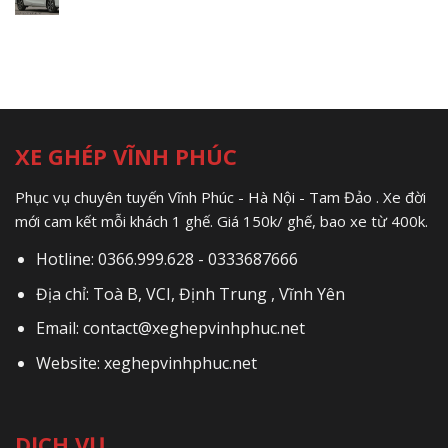
XE GHÉP VĨNH PHÚC
Phục vụ chuyên tuyến Vĩnh Phúc - Hà Nội - Tam Đảo . Xe đời
mới cam kết mỗi khách 1 ghế. Giá 150k/ ghế, bao xe từ 400k.
Hotline: 0366.999.628 - 0333687666
Địa chỉ: Toà B, VCI, Định Trung , Vĩnh Yên
Email: contact@xeghepvinhphuc.net
Website: xeghepvinhphuc.net
DỊCH VỤ