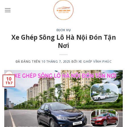
Chuyển
đến
nội
dung
DỊCH VỤ
Xe Ghép Sông Lô Hà Nội Đón Tận
Nơi
ĐÃ ĐĂNG TRÊN
10 THÁNG 7, 2025
BỞI
XE GHÉP VĨNH PHÚC
10
Th7