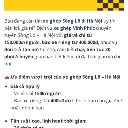
Bạn đang cần tìm
xe ghép Sông Lô đi Hà Nội
uy tín,
tiện lợi, giá rẻ? Dịch vụ
xe ghép Vĩnh Phúc
chuyên
tuyến Sông Lô – Hà Nội với
giá vé chỉ từ
150.000đ/người
,
bao xe riêng từ 400.000đ
, phục vụ
đón trả tận nơi
tại nhà, cam kết
chạy liên tục 30
phút/chuyến
giúp bạn tiết kiệm tối đa thời gian và chi
phí.
Ưu điểm vượt trội của xe ghép Sông Lô – Hà Nội
Giá cả hợp lý
:
– Vé lẻ: Chỉ
150k/người
– Bao xe riêng: Từ
400k/lượt
, thích hợp cho gia đình
hoặc nhóm bạn
Tần suất cao, linh hoạt thời gian
: