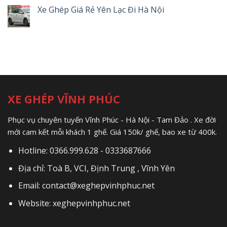
Xe Ghép Giá Rẻ Yên Lạc Đi Hà Nội
XE GHÉP VĨNH PHÚC
Phục vụ chuyên tuyến Vĩnh Phúc - Hà Nội - Tam Đảo . Xe đời
mới cam kết mỗi khách 1 ghế. Giá 150k/ ghế, bao xe từ 400k.
Hotline: 0366.999.628 - 0333687666
Địa chỉ: Toà B, VCI, Định Trung , Vĩnh Yên
Email: contact@xeghepvinhphuc.net
Website: xeghepvinhphuc.net