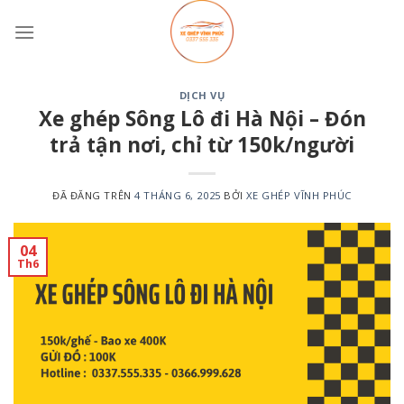
Chuyển
đến
nội
dung
DỊCH VỤ
Xe ghép Sông Lô đi Hà Nội – Đón
trả tận nơi, chỉ từ 150k/người
ĐÃ ĐĂNG TRÊN
4 THÁNG 6, 2025
BỞI
XE GHÉP VĨNH PHÚC
04
Th6